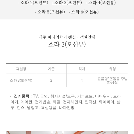
소라 2(오션뷰)
소라 3(오션뷰)
소라 4(오션뷰)
소라 5(오션뷰)
소라 6(오션뷰)
제주 바다의향기 펜션 - 객실안내
소라 3(오션뷰)
객실명
기준
최대
유형
원룸형/ 온돌룸 주방
소라 3(오션뷰)
2
4
화장실
집기품목
: TV, 금연, 취사시설/도구, 커피포트, 바디워시, 드라
이기, 에어컨, 전기밥솥, 타월, 전자레인지, 인덕션, 와이파이, 샴
푸, 린스, 냉장고, 욕실용품, 바다전망