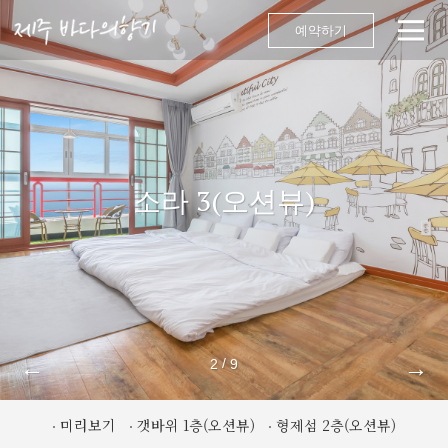
예약하기
소라 3(오션뷰)
←
→
/
2
9
미리보기
갯바위 1층(오션뷰)
형제섬 2층(오션뷰)