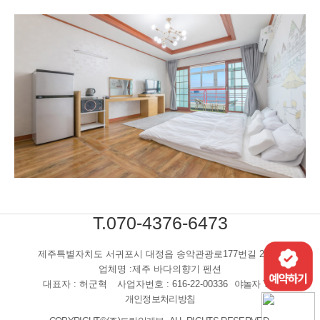
T.070-4376-6473
제주특별자치도 서귀포시 대정읍 송악관광로177번길 254-6
업체명 :제주 바다의향기 펜션
대표자 : 허군혁
사업자번호 : 616-22-00336
야놀자 YBS
개인정보처리방침